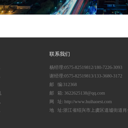
联系我们
机
杨经理:0575-82519812/180-7226-3093
机
谢经理:0575-82519813/133-3680-3172
邮 编:312368
机
邮 箱: 3622625138@qq.com
机
网 址: http://www.huihaoest.com
机
地 址:浙江省绍兴市上虞区道墟街道肖