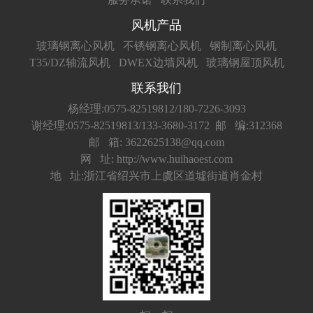
风机产品
玻璃钢离心风机
不锈钢离心风机
钢制离心风机
T35/DZ轴流风机
DWEX边墙风机
玻璃钢屋顶风机
联系我们
杨经理:0575-82519812/180-7226-3093
谢经理:0575-82519813/133-3680-3172
邮 编:312368
邮 箱: 3622625138@qq.com
网 址: http://www.huihaoest.com
地 址:浙江省绍兴市上虞区道墟街道肖金村