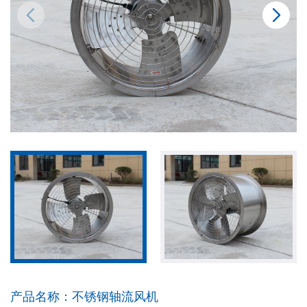
产品名称：
不锈钢轴流风机