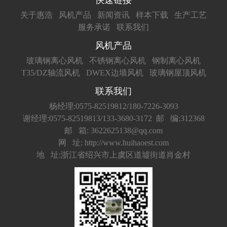
关于惠浩
风机产品
新闻资讯
样本下载
生产工艺
服务承诺
联系我们
风机产品
玻璃钢离心风机
不锈钢离心风机
钢制离心风机
T35/DZ轴流风机
DWEX边墙风机
玻璃钢屋顶风机
联系我们
杨经理:0575-82519812/180-7226-3093
谢经理:0575-82519813/133-3680-3172
邮 编:312368
邮 箱: 3622625138@qq.com
网 址: http://www.huihaoest.com
地 址:浙江省绍兴市上虞区道墟街道肖金村