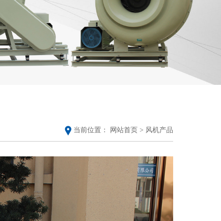
当前位置：
网站首页 >
风机产品