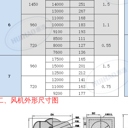
二、风机外形尺寸图