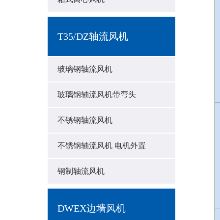
T35/DZ轴流风机
玻璃钢轴流风机
玻璃钢轴流风机带弯头
不锈钢轴流风机
不锈钢轴流风机 电机外置
钢制轴流风机
DWEX边墙风机