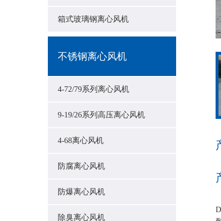
箱式玻璃钢离心风机
不锈钢离心风机
4-72/79系列离心风机
9-19/26系列高压离心风机
4-68离心风机
防腐离心风机
防爆离心风机
除臭离心风机