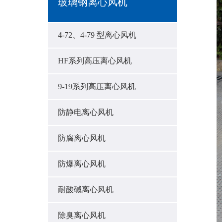
玻璃钢离心风机
4-72、4-79 型离心风机
HF系列高压离心风机
9-19系列高压离心风机
防静电离心风机
防腐离心风机
防爆离心风机
耐酸碱离心风机
除臭离心风机