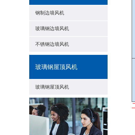
钢制边墙风机
玻璃钢边墙风机
不锈钢边墙风机
玻璃钢屋顶风机
玻璃钢屋顶风机