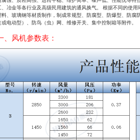
耐腐蚀、质轻高强、运转平稳、维护简单、噪声低、性能优等特
工、冶金等各行业及高级民用建筑的通风换气。 根据不同的使用
塑料、玻璃钢等材质制作，制成常规型、防腐型、防爆型、防腐防
（或电动型）、防鸟（虫）网、维修开关、集中控制箱等附件。
一、风机参数表：