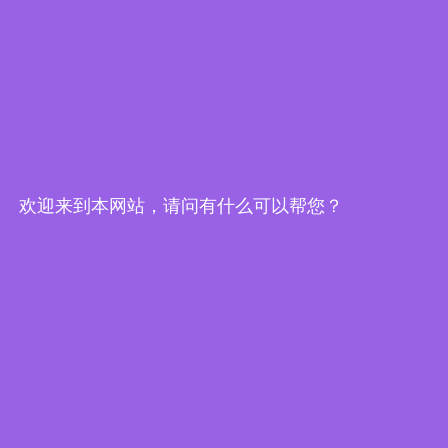
风机产品
玻璃钢离心风机
不锈钢离心风机
钢制离心风机
T35/DZ轴流风机
DWEX边墙风机
玻璃钢屋顶风机
联系我们
杨经理:0575-82519812/180-7226-3093
谢经理:0575-82519813/133-3680-3172
邮 编:312368
邮 箱: 3622625138@qq.com
网 址: http://www.huihaoest.com
欢迎来到本网站，请问有什么可以帮您？
地 址:浙江省绍兴市上虞区道墟街道肖金村
扫一扫