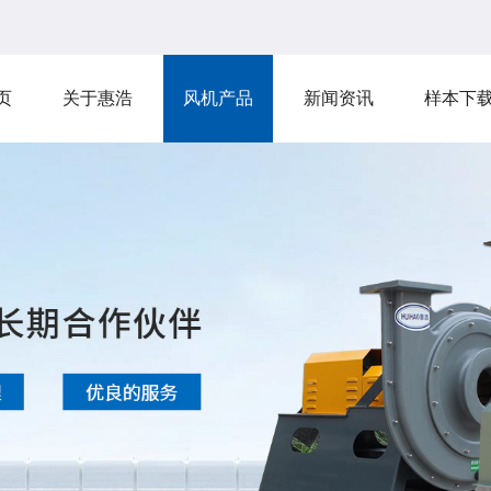
页
关于惠浩
风机产品
新闻资讯
样本下