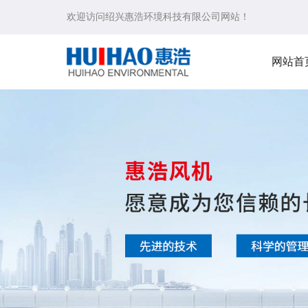
欢迎访问绍兴惠浩环境科技有限公司网站！
网站首