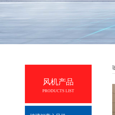
风机产品
PRODUCTS LIST