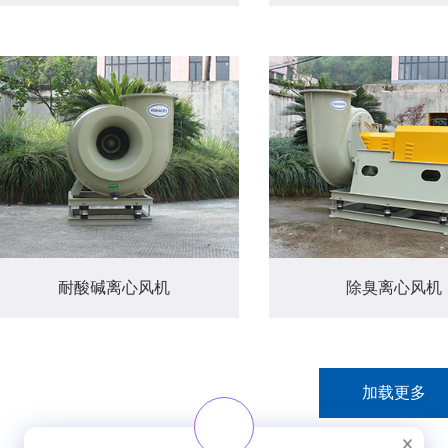
耐酸碱离心风机
除臭离心风机
加载更多