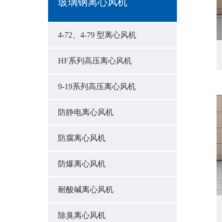
玻璃钢离心风机
4-72、4-79 型离心风机
HF系列高压离心风机
9-19系列高压离心风机
防静电离心风机
防腐离心风机
防爆离心风机
耐酸碱离心风机
除臭离心风机