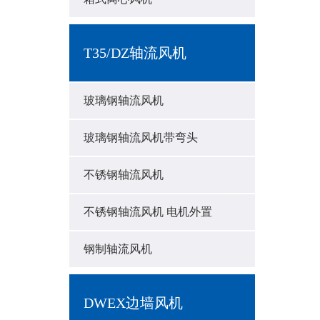
T35/DZ轴流风机
玻璃钢轴流风机
玻璃钢轴流风机带弯头
不锈钢轴流风机
不锈钢轴流风机 电机外置
钢制轴流风机
DWEX边墙风机