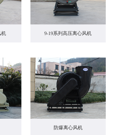
风机
9-19系列高压离心风机
防爆离心风机