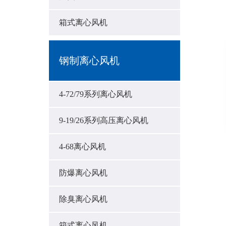
箱式离心风机
钢制离心风机
4-72/79系列离心风机
9-19/26系列高压离心风机
4-68离心风机
防爆离心风机
除臭离心风机
箱式离心风机