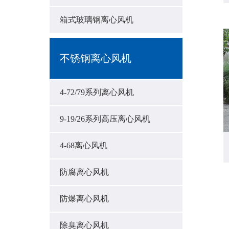
箱式玻璃钢离心风机
不锈钢离心风机
4-72/79系列离心风机
9-19/26系列高压离心风机
4-68离心风机
防腐离心风机
防爆离心风机
除臭离心风机