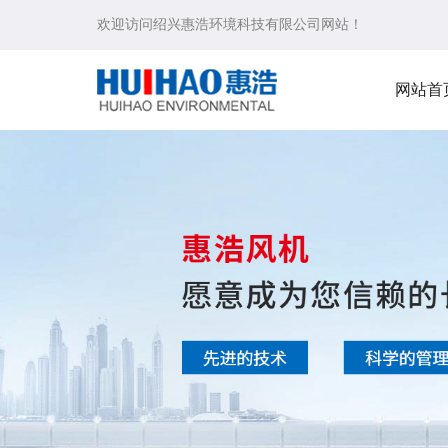
欢迎访问绍兴惠浩环境科技有限公司网站！
网站首