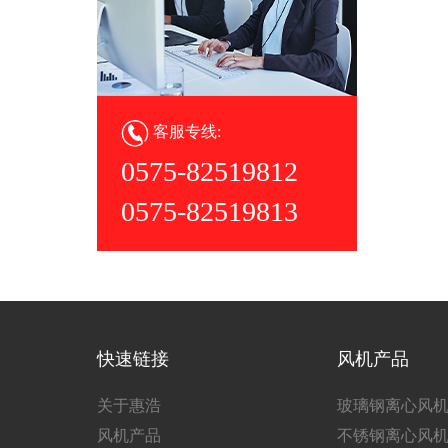
客服专线:
0575-82519812
0575-82519813
快速链接
风机产品
关于惠浩
玻璃钢离心风
风机产品
不锈钢离心风