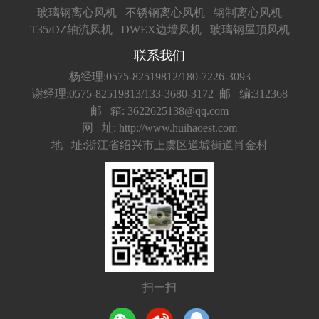
玻璃钢离心风机
不锈钢离心风机
钢制离心风机
T35/DZ轴流风机
DWEX边墙风机
玻璃钢屋顶风机
联系我们
杨经理:0575-82519812/180-7226-3093
谢经理:0575-82519813/133-3680-3172
邮 编:312368
邮 箱: 3622625138@qq.com
网 址: http://www.huihaoest.com
地 址:浙江省绍兴市上虞区道墟街道肖金村
扫一扫