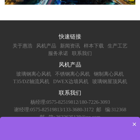
快速链接
关于惠浩
风机产品
新闻资讯
样本下载
生产工艺
服务承诺
联系我们
风机产品
玻璃钢离心风机
不锈钢离心风机
钢制离心风机
T35/DZ轴流风机
DWEX边墙风机
玻璃钢屋顶风机
联系我们
杨经理:0575-82519812/180-7226-3093
谢经理:0575-82519813/133-3680-3172
邮 编:312368
邮 箱: 3622625138@qq.com
×
网 址: http://www.huihaoest.com
地 址:浙江省绍兴市上虞区道墟街道肖金村