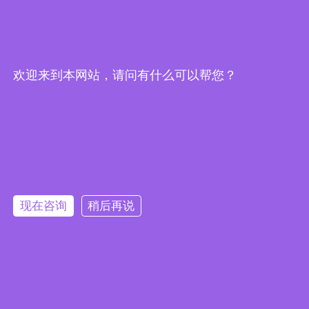
欢迎来到本网站，请问有什么可以帮您？
扫一扫
Copyright © 2021 绍兴惠浩环境科技有限公司 版权所有
浙
ICP备19006769号-1
|
浙公网安备 33060402000897号
|
惠浩风
现在咨询
稍后再说
机
网站地图
玻璃钢风机
玻璃钢离心风机
玻璃钢轴流风机
友情链接:
玻璃钢离心风机