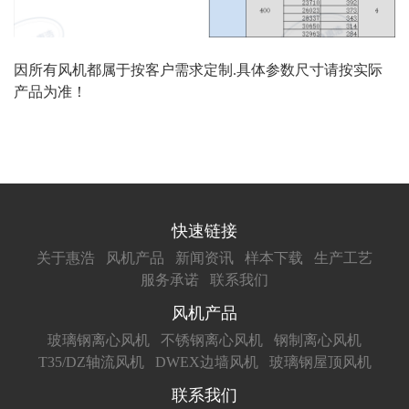
因所有风机都属于按客户需求定制.具体参数尺寸请按实际
产品为准！
快速链接
关于惠浩
风机产品
新闻资讯
样本下载
生产工艺
服务承诺
联系我们
风机产品
玻璃钢离心风机
不锈钢离心风机
钢制离心风机
T35/DZ轴流风机
DWEX边墙风机
玻璃钢屋顶风机
联系我们