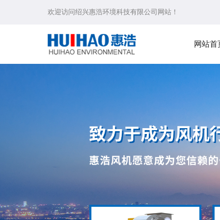
欢迎访问绍兴惠浩环境科技有限公司网站！
网站首