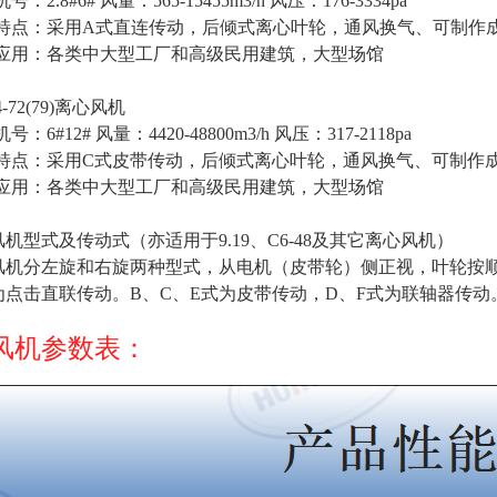
机号：2.8#6# 风量：565-15455m3/h 风压：176-3334pa
·特点：采用A式直连传动，后倾式离心叶轮，通风换气、可制作
·应用：各类中大型工厂和高级民用建筑，大型场馆
4-72(79)离心风机
机号：6#12# 风量：4420-48800m3/h 风压：317-2118pa
·特点：采用C式皮带传动，后倾式离心叶轮，通风换气、可制作
·应用：各类中大型工厂和高级民用建筑，大型场馆
风机型式及传动式（亦适用于9.19、C6-48及其它离心风机）
风机分左旋和右旋两种型式，从电机（皮带轮）侧正视，叶轮按
为点击直联传动。B、C、E式为皮带传动，D、F式为联轴器传动
风机参数表：