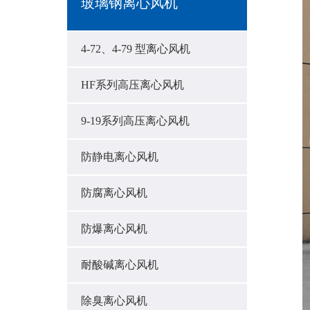
玻璃钢离心风机
4-72、4-79 型离心风机
HF系列高压离心风机
9-19系列高压离心风机
防静电离心风机
防腐离心风机
防爆离心风机
耐酸碱离心风机
除臭离心风机