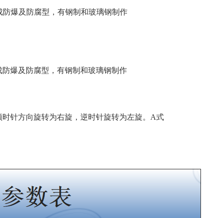
成防爆及防腐型，有钢制和玻璃钢制作
成防爆及防腐型，有钢制和玻璃钢制作
顺时针方向旋转为右旋，逆时针旋转为左旋。A式
。