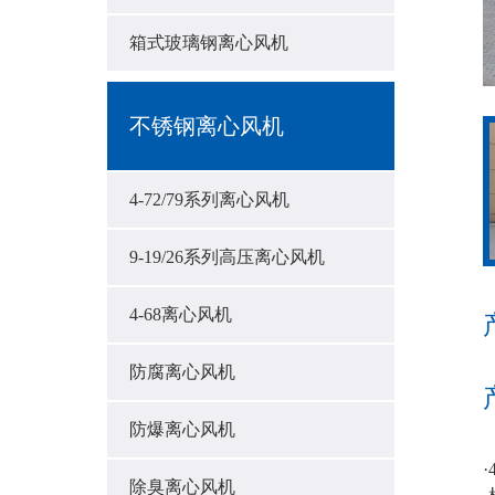
箱式玻璃钢离心风机
不锈钢离心风机
4-72/79系列离心风机
9-19/26系列高压离心风机
4-68离心风机
防腐离心风机
防爆离心风机
·
除臭离心风机