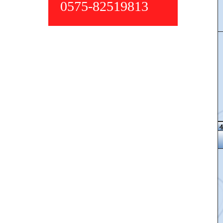
客服专线:
0575-82519812
0575-82519813