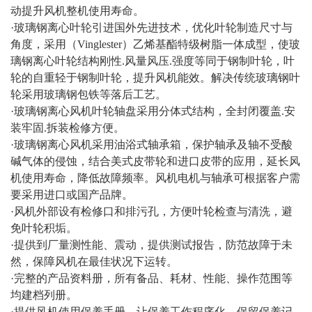
动提升风机整机使用寿命。
·玻璃钢离心叶轮引进国外先进技术，优化叶轮制造尺寸与
角度，采用（Vinglester）乙烯基酯特级树脂一体成型，使玻
璃钢离心叶轮结构刚性.风量风压.强度等同于钢制叶轮，叶
轮的自重轻于钢制叶轮，提升风机能效。解决传统玻璃钢叶
轮采用玻璃钢包铁等落后工艺。
·玻璃钢离心风机叶轮轴盘采用分体式结构，全封闭覆盖.安
装牢固.拆装检修方便。
·玻璃钢离心风机采用油浴式轴承箱，保护轴承及轴不受酸
碱气体的侵蚀，结合美式皮带轮和进口皮带的应用，延长风
机使用寿命，降低故障频率。风机电机与轴承可根据客户需
要采用进口或国产品牌。
·风机外部设有检修口和排污孔，方便叶轮检查与清洗，避
免叶轮积垢。
·提供到厂量测性能、震动，提供测试报告，防范故障于未
然，保障风机在最佳状况下运转。
·完整的产品资料册，所有备品、耗材、性能、操作范围等
均建档列册。
·提供风机使用保养手册，让保养工作程序化、保留保养记