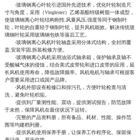
·玻璃钢离心叶轮引进国外先进技术，优化叶轮制造尺
寸与角度，采用（Vinglester）乙烯基酯特级树脂一体成型，
使玻璃钢离心叶轮结构刚性.风量风压.强度等同于钢制叶
轮，叶轮的自重轻于钢制叶轮，提升风机能效。解决传统玻
璃钢叶轮采用玻璃钢包铁等落后工艺。
·玻璃钢离心风机叶轮轴盘采用分体式结构，全封闭覆
盖.安装牢固.拆装检修方便。
·玻璃钢离心风机采用油浴式轴承箱，保护轴承及轴不
受酸碱气体的侵蚀，结合美式皮带轮和进口皮带的应用，延
长风机使用寿命，降低故障频率。风机电机与轴承可根据客
户需要采用进口或国产品牌。
·风机外部设有检修口和排污孔，方便叶轮检查与清
洗，避免叶轮积垢。
·提供到厂量测性能、震动，提供测试报告，防范故障
于未然，保障风机在最佳状况下运转。
·完整的产品资料册，所有备品、耗材、性能、操作范
围等均建档列册。
·提供风机使用保养手册，让保养工作程序化、保留保
养记录，易于交接。