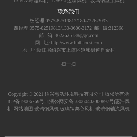
T35/DZ轴流风机
DWEX边墙风机
玻璃钢屋顶风机
联系我们
杨经理:0575-82519812/180-7226-3093
谢经理:0575-82519813/133-3680-3172
邮 编:312368
邮 箱: 3622625138@qq.com
网 址: http://www.huihaoest.com
地 址:浙江省绍兴市上虞区道墟街道肖金村
扫一扫
Copyright © 2021 绍兴惠浩环境科技有限公司 版权所有
浙
ICP备19006769号-1
|
浙公网安备 33060402000897号
|
惠浩风
机
网站地图
玻璃钢风机
玻璃钢离心风机
玻璃钢轴流风机