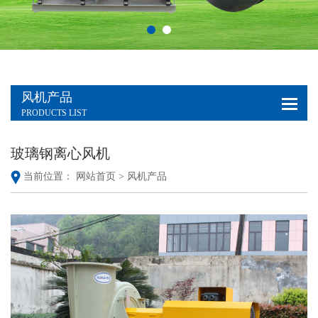
风机产品
PRODUCTS LIST
玻璃钢离心风机
当前位置：
网站首页 >
风机产品