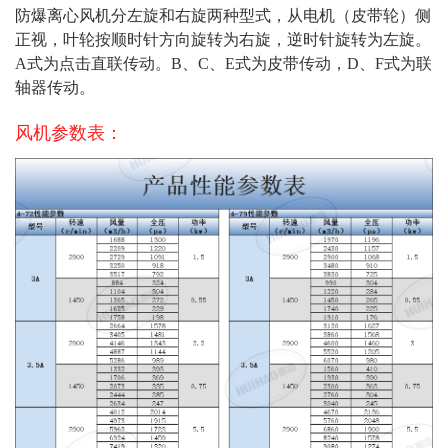
防爆离心风机分左旋和右旋两种型式，从电机（皮带轮）侧
正视，叶轮按顺时针方向旋转为右旋，逆时针旋转为左旋。
A式为点击直联传动。B、C、E式为皮带传动，D、F式为联
轴器传动。
风机参数表：