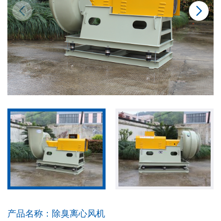
产品名称：
除臭离心风机