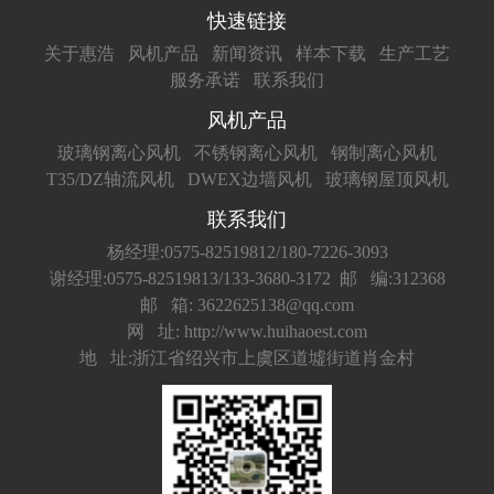
快速链接
关于惠浩
风机产品
新闻资讯
样本下载
生产工艺
服务承诺
联系我们
风机产品
玻璃钢离心风机
不锈钢离心风机
钢制离心风机
T35/DZ轴流风机
DWEX边墙风机
玻璃钢屋顶风机
联系我们
杨经理:0575-82519812/180-7226-3093
谢经理:0575-82519813/133-3680-3172
邮 编:312368
邮 箱: 3622625138@qq.com
网 址: http://www.huihaoest.com
地 址:浙江省绍兴市上虞区道墟街道肖金村