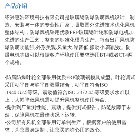
产品介绍：
绍兴惠浩环境科技有限公司是玻璃钢防爆防腐风机设计、制
造、安装与一体的专业性厂家，吸取国外先进技术优化风机
整体结构，防爆风机采用优质FRP玻璃钢叶轮和防爆电机加
先进的生产工艺，整套的标准化模具生产。每台出厂风机防
爆防腐功能强.外形美观.风量大.噪音低.振动小.高能效。防
爆电机等级可以根据客户环境使用要求选用BT4或者CT4两
个规格。
·防腐防爆叶轮全部采用优质FRP玻璃钢模具成型。叶轮调试
采用动平衡与静平衡双重结合，动平衡符合ISO
-1940 G2.5等级。震动值符合ISO-2372 4.5等级要求水准以
上，大幅降低风机震动提升风机整机使用寿命.
·提供到厂量测性能、震动，提供测试报告，防范故障于未
然，保障风机在最佳状况下运转。
·公司所有风机全部采用订单制生产，根据客户的使用需
求，为您量身定制，让您买的称心用的放心。