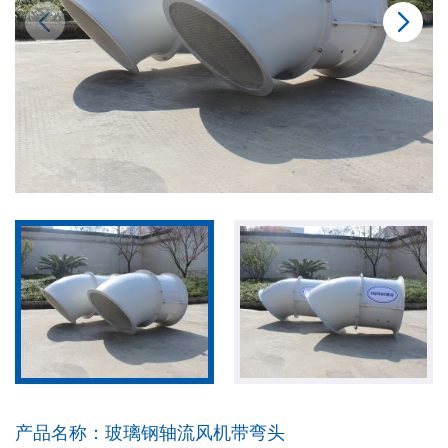
产品名称：
玻璃钢轴流风机带弯头