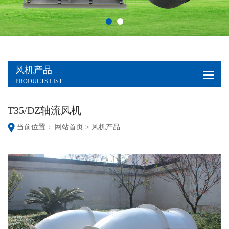
风机产品
PRODUCTS LIST
T35/DZ轴流风机
当前位置：
网站首页 >
风机产品